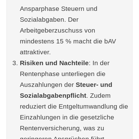
Ansparphase Steuern und
Vergleich mit alternativen
Sozialabgaben. Der
Vorsorgeformen
Arbeitgeberzuschuss von
Fazit: Ist Betriebliche
mindestens 15 % macht die bAV
Altersvorsorge sinnvoll?
attraktiver.
Ergänzung oder Frage von Ihnen?
Risiken und Nachteile
Im Zusammenhang interessant
: In der
Rentenphase unterliegen die
Noch interessant
Auszahlungen der
Artikel
Steuer- und
Sozialabgabenpflicht
. Zudem
reduziert die Entgeltumwandlung die
Einzahlungen in die gesetzliche
Rentenversicherung, was zu
geringeren Ansprüchen führt.