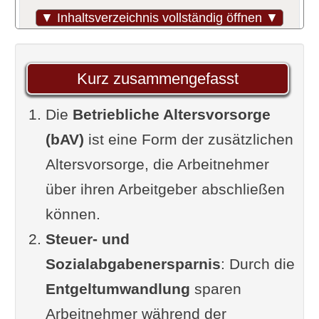
Was ist eine Betriebliche
▼ Inhaltsverzeichnis vollständig öffnen ▼
Altersvorsorge?
Aktuelle gesetzliche
Kurz zusammengefasst
Rahmenbedingungen der bAV
Die
Rechenbeispiel bAV
Betriebliche Altersvorsorge
(bAV)
Risiken und Nachteile bei der bAV
ist eine Form der zusätzlichen
Altersvorsorge, die Arbeitnehmer
Betriebsrente und Steuer
über ihren Arbeitgeber abschließen
Arbeitsplatzwechsel
können.
Auf diese Kriterien sollten Sie
Steuer- und
achten – eine Wunschliste an die
Sozialabgabenersparnis
bAV
: Durch die
Entgeltumwandlung
Die unterschiedlichen Arten der
sparen
Arbeitnehmer während der
betrieblichen Altersvorsorge