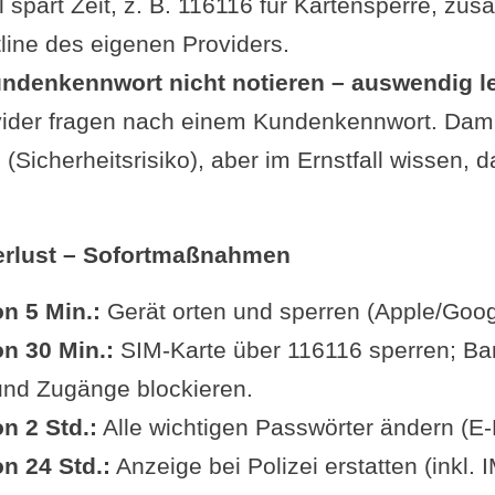
spart Zeit, z. B. 116116 für Kartensperre, zusä
tline des eigenen Providers.
ndenkennwort nicht notieren – auswendig l
ider fragen nach einem Kundenkennwort. Damit
(Sicherheitsrisiko), aber im Ernstfall wissen, 
erlust – Sofortmaßnahmen
n 5 Min.:
Gerät orten und sperren (Apple/Goog
on 30 Min.:
SIM-Karte über 116116 sperren; Ba
und Zugänge blockieren.
n 2 Std.:
Alle wichtigen Passwörter ändern (E-M
n 24 Std.:
Anzeige bei Polizei erstatten (inkl. 