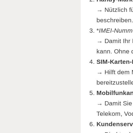
→ Nützlich f
beschreiben
*
IMEI-Nummer
→ Damit Ihr 
kann. Ohne d
SIM-Karten
→ Hilft dem 
bereitzustell
Mobilfunkan
→ Damit Sie 
Telekom, Vod
Kundenservi