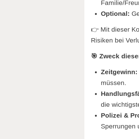
Familie/Freu
Optional:
Ger
👉 Mit dieser K
Risiken bei Verl
🎯 Zweck diese
Zeitgewinn:
müssen.
Handlungsfä
die wichtigst
Polizei & Pr
Sperrungen 