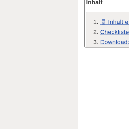
Inhalt
🧾 Inhalt 
Checkliste
Download:
Rechner u
Die Pa
Indivi
Downlo
Test Anleg
Tagesplan
Zur Ta
Die Ta