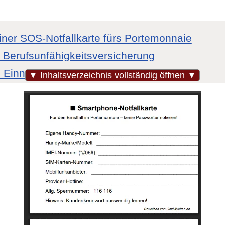
einer SOS-Notfallkarte fürs Portemonnaie
 Berufsunfähigkeitsversicherung
 Einnahmen- und Ausgaben-Aufstellung
▼ Inhaltsverzeichnis vollständig öffnen ▼
nd Download: Versicherungssumme Hausrat er
uschalverermittlung
duelle Ermittlung der Versicherungssumme
ads zur Berechnung
ertyp / Risikotyp
nung und -verbesserung
gesplanung
gesoptimierung