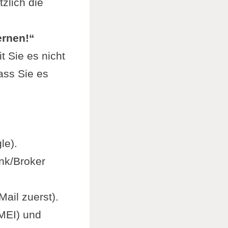
tzlich die
ernen!“
 Sie es nicht
dass Sie es
le).
nk/Broker
ail zuerst).
IMEI) und