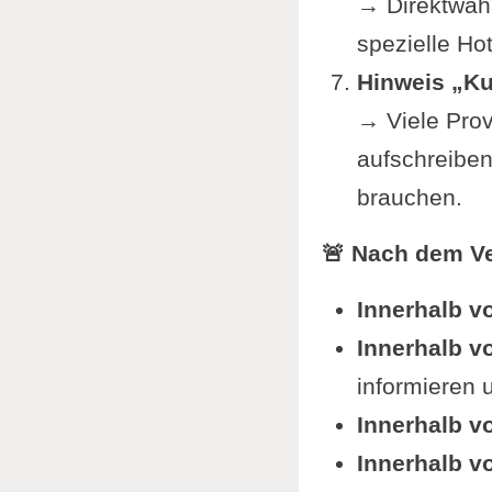
→ Direktwahl 
spezielle Ho
Hinweis „Ku
→ Viele Prov
aufschreiben 
brauchen.
🚨 Nach dem V
Innerhalb vo
Innerhalb v
informieren 
Innerhalb vo
Innerhalb vo