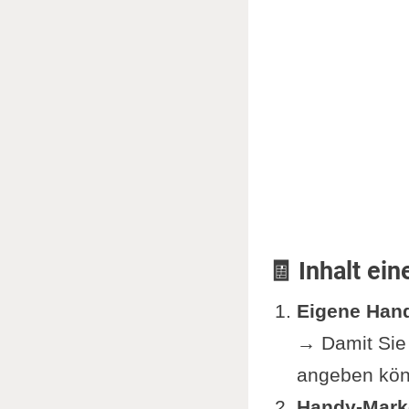
Vorlage "
Download
Finanzieru
Merkkarte
Checklist
Download:
Zielvisua
Autoversic
🧾 Inhalt ei
KFZ-Ve
Schulden 
Eigene Han
Interessa
→ Damit Sie 
Ergänzung
angeben kön
Handy-Mark