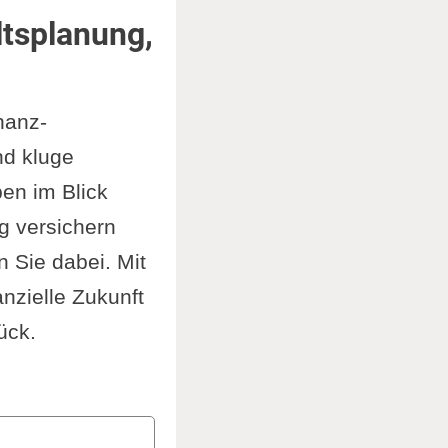
tsplanung,
nanz-
nd kluge
en im Blick
g versichern
 Sie dabei. Mit
anzielle Zukunft
ück.