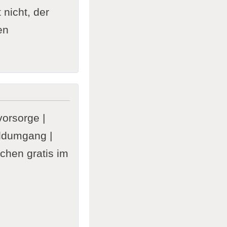
nicht, der
en
vorsorge |
eldumgang |
ochen gratis im