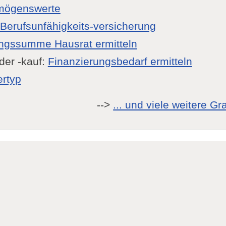
mögenswerte
 Berufsunfähigkeits-versicherung
ngssumme Hausrat ermitteln
er -kauf:
Finanzierungsbedarf ermitteln
ertyp
-->
... und viele weitere G