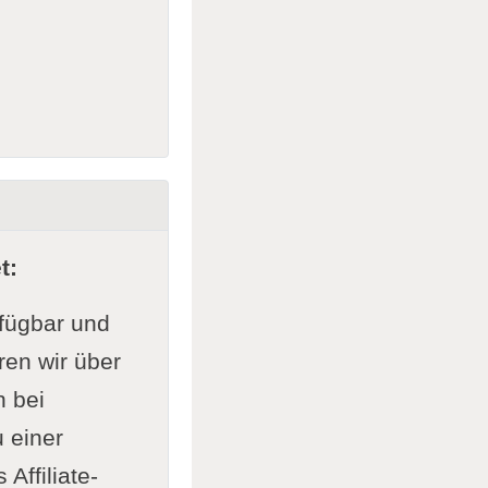
t:
rfügbar und
ren wir über
n bei
 einer
Affiliate-