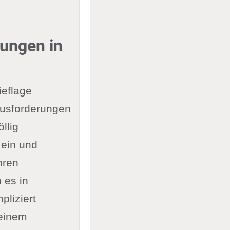
tungen in
ieflage
rausforderungen
llig
 ein und
hren
 es in
pliziert
 einem