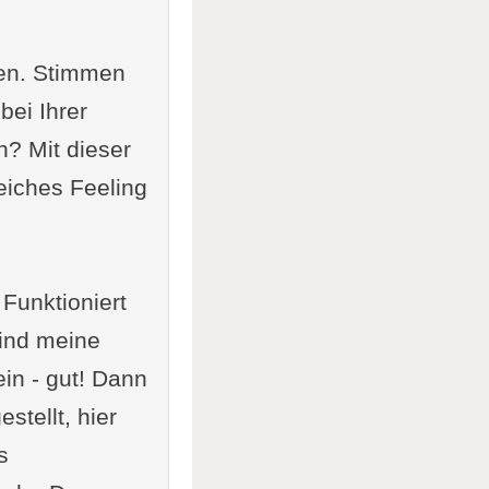
ren. Stimmen
ei Ihrer
? Mit dieser
h führen
eiches Feeling
 Funktioniert
ind meine
in - gut! Dann
stellt, hier
s