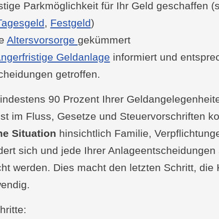
istige Parkmöglichkeit für Ihr Geld geschaffen (
, Fonds und ETFs
Tagesgeld
,
Festgeld
)
ard-Empfehlung
re
Altersvorsorge
gekümmert
Standard-Empfehlung
ängerfristige Geldanlage
informiert und entspr
n und Renditechancen bewerten
cheidungen getroffen.
fikation des Anlageportfolios
it Versorgern überprüfen
ndestens 90 Prozent Ihrer Geldangelegenheit
 und Gaslieferanten
ist im Fluss, Gesetze und Steuervorschriften 
t- und Mobilfunkanbieter
he Situation
hinsichtlich Familie, Verpflichtun
ungsfristen beachten
rt sich und jede Ihrer Anlageentscheidungen s
rungen durch Anbieterwechsel
t werden. Dies macht den letzten Schritt, die K
d Darlehen kontrollieren
endig.
ck über laufende Kredite
ritte:
ldungsmöglichkeiten