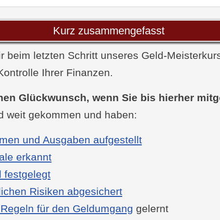
enswerte und Schulden auflisten
elle Ziele definieren
Kurz zusammengefasst
ungen prüfen
r beim letzten Schritt unseres Geld-Meisterkur
ge Versicherungsarten
ontrolle Ihrer Finanzen.
gssummen und Konditionen vergleichen
igkeit einzelner Policen hinterfragen
hen Glückwunsch, wenn Sie bis hierher mit
t-Versicherungen
ind weit gekommen und haben:
innvolle Versicherungen
men und Ausgaben aufgestellt
lle Versicherungen
ale erkannt
cht, aber nicht völlig unsinnig
 festgelegt
icht sinnvoll
lichen Risiken abgesichert
en analysieren
 Regeln für den Geldumgang
gelernt
cher, Tagesgeld und Festgeldkonten