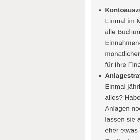
Zinssä
Kontoausz
Steuerlich
Einmal im M
Aktuel
alle Buchu
Möglic
Einnahmen- 
Weitere T
monatliche
Erstel
für Ihre Fi
Digita
Anlagestra
Ausgab
Einmal jährl
Ein guter 
alles? Hab
Bedeut
Anlagen noc
Empfoh
lassen sie a
Strate
eher etwas 
Ihre Grund