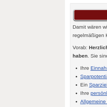
Vermög
Finanzi
Versicher
Damit wären wi
Wichti
regelmäßigen K
Deckun
Notwend
Vorab:
Herzlic
Pflich
haben
. Sie s
Sehr s
Ihre
Einnah
Sinnvo
Sparpotenti
Muss ni
Ein
Sparziel
Meist n
Ihre
persön
Geldanlag
Allgemeine
Sparbü