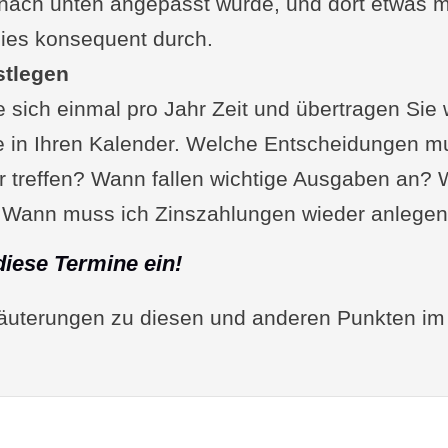
 nach unten angepasst wurde, und dort etwas 
mittel- und langfristige Ziele
dies konsequent durch.
-Methode anwenden
stlegen
hritte regelmäßig überprüfen
sich einmal pro Jahr Zeit und übertragen Sie 
 Handlungsempfehlungen
 in Ihren Kalender. Welche Entscheidungen mu
enfassung der wichtigsten Punkte
 treffen? Wann fallen wichtige Ausgaben an? 
Schritte zur Umsetzung
? Wann muss ich Zinszahlungen wieder anlege
tion zur regelmäßigen Kontrolle
diese Termine ein!
sten für die jährliche Finanzüberprüfung
läuterungen zu diesen und anderen Punkten im
 oder Frage von Ihnen?
enhang interessant