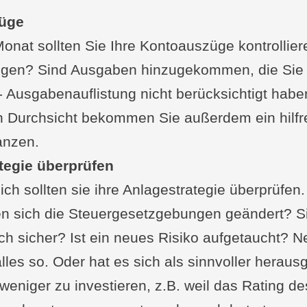
tze und Tilgungspläne optimieren
üge
e Aspekte berücksichtigen
onat sollten Sie Ihre Kontoauszüge kontrollie
le Freibeträge und Pauschalen
ngen? Sind Ausgaben hinzugekommen, die Sie b
hkeiten zur Steuerminimierung
Ausgabenauflistung nicht berücksichtigt haben
ipps zur Budgetplanung und zum Haushaltsbuc
n Durchsicht bekommen Sie außerdem ein hilfr
lung eines monatlichen Budgets
nanzen.
le Tools und Apps nutzen
tegie überprüfen
enkategorien analysieren
ich sollten sie ihre Anlagestrategie überprüfen.
Zeitpunkt: Notfallfonds aufbauen
en sich die Steuergesetzgebungen geändert? S
ung eines finanziellen Polsters
h sicher? Ist ein neues Risiko aufgetaucht? Ne
lene Höhe des Notgroschens
lles so. Oder hat es sich als sinnvoller herausge
gien für den Aufbau
weniger zu investieren, z.B. weil das Rating de
lage: finanzielle Ziele