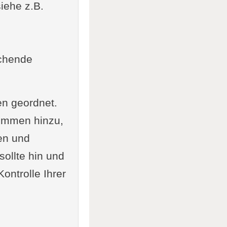
siehe z.B.
echende
en geordnet.
kommen hinzu,
gen und
ollte hin und
ontrolle Ihrer