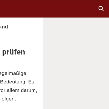
 und
: prüfen
 regelmäßige
r Bedeutung. Es
vor allem darum,
folgen.