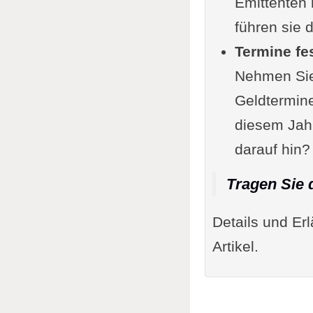
Emittenten
Kurz-, 
führen sie 
SMART
Termine fe
Fortsc
Nehmen Sie 
Fazit und
Geldtermine
Zusamm
diesem Jahr
Erste 
darauf hin
Motiva
Tragen Sie 
Anhang
Checkli
Details und Er
Ergänzung
Artikel.
Im Zusamm