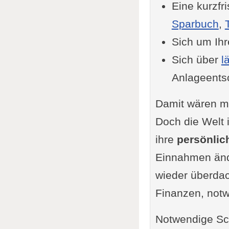
Eine kurzfr
Aktien
Sparbuch
,
ETF Stand
Sich um Ih
Gute ETF 
Sich über
l
Risike
Anlageents
Diversi
Verträge m
Damit wären mi
Strom-
Doch die Welt 
Interne
ihre
persönlic
Kündig
Einnahmen ände
Einspa
wieder überdach
Kredite un
Finanzen, notw
Überbli
Notwendige Sch
Umschu