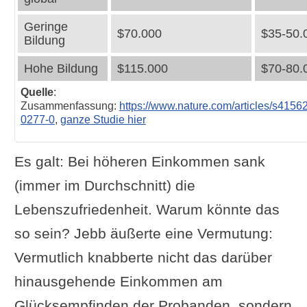
Geringe
$70.000
$35-50.
Bildung
Hohe Bildung
$115.000
$70-80.
Quelle
:
Zusammenfassung:
https://www.nature.com/articles/s4156
0277-0
,
ganze Studie hier
Es galt: Bei höheren Einkommen sank
(immer im Durchschnitt) die
Lebenszufriedenheit. Warum könnte das
so sein? Jebb äußerte eine Vermutung:
Vermutlich knabberte nicht das darüber
hinausgehende Einkommen am
Glücksempfinden der Probanden, sondern