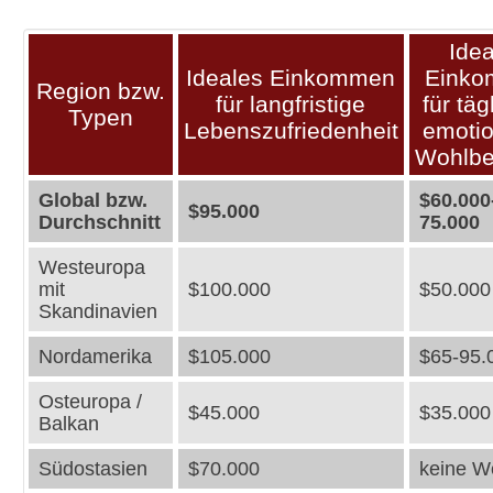
Idea
Ideales Einkommen
Eink
Region bzw.
für langfristige
für täg
Typen
Lebenszufriedenheit
emoti
Wohlbe
Global bzw.
$60.000
$95.000
Durchschnitt
75.000
Westeuropa
mit
$100.000
$50.000
Skandinavien
Nordamerika
$105.000
$65-95.
Osteuropa /
$45.000
$35.000
Balkan
Südostasien
$70.000
keine W