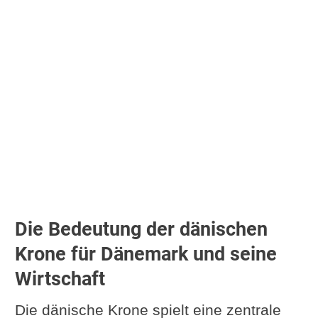
Pfund
|
Yen
|
Norweg. Kronen
|
Tschechische Kronen
Währungsrechner - umrechner-euro.de
Die Bedeutung der dänischen
Krone für Dänemark und seine
Wirtschaft
Die dänische Krone spielt eine zentrale