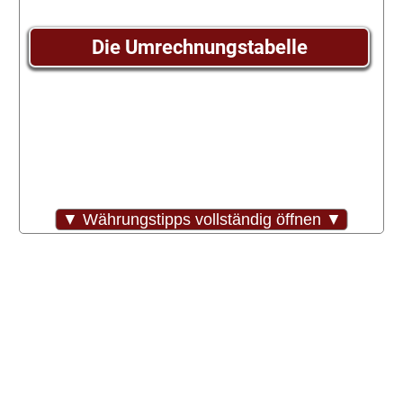
Die Umrechnungstabelle
▼ Währungstipps vollständig öffnen ▼
Bei Bedarf: andere Währung wählen
US-Dollar
|
Schweizer Franken
|
Engl.