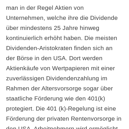
Top Ten der
man in der Regel Aktien von
Dividendenaristokraten
Unternehmen, welche ihre die Dividende
Weitere beeindruckende
über mindestens 25 Jahre hinweg
Dividen-Konstanzen
kontinuierlich erhöht haben. Die meisten
In Deutschland
Dividenden-Aristokraten finden sich an
Weitere Listen von Dividenden
der Börse in den USA. Dort werden
Aristokraten im Internet
Aktienkäufe von Wertpapieren mit einer
Umsetzung der Investment-Idee
zuverlässigen Dividendenzahlung im
in dividendenstarken Aktien
Rahmen der Altersvorsorge sogar über
Fazit: Das sind Dividenden
staatliche Förderung wie den 401(k)
Aristokraten
protegiert. Die 401 (k)-Regelung ist eine
Ergänzung oder Frage von Ihnen?
Förderung der privaten Rentenvorsorge in
Im Zusammenhang interessant
den USA. Arbeitnehmern wird ermöglicht,