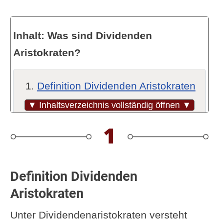
Inhalt: Was sind Dividenden
Aristokraten?
Definition Dividenden Aristokraten
Vorsicht Dividendenrendite
▼ Inhaltsverzeichnis vollständig öffnen ▼
Das Niedrig-Rendite-Problem
Die einfache Lösung: Dividenden-
ETF
Die Liste der Divenden
Definition Dividenden
Aristokraten
Aristokraten
Unterschiedliche Listen
Unter Dividendenaristokraten versteht