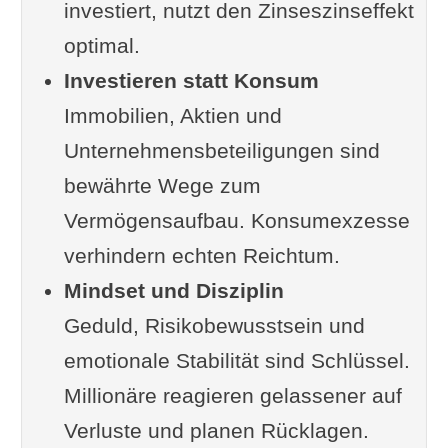
investiert, nutzt den Zinseszinseffekt
Insides vom Finanzberater
optimal.
FIRE & neue Reichtumsmodelle:
Investieren statt Konsum
Wie junge Menschen finanzielle
Immobilien, Aktien und
Unabhängigkeit anstreben
Unternehmensbeteiligungen sind
Was Sie konkret tun können: Die
bewährte Wege zum
wichtigsten Prinzipien für Ihren
Vermögensaufbau. Konsumexzesse
Weg
verhindern echten Reichtum.
Kritische Perspektive:
Mindset und Disziplin
Schattenseiten des Vermögens
Geduld, Risikobewusstsein und
Diskurs: Muss man „reich“ sein,
emotionale Stabilität sind Schlüssel.
um erfüllt zu leben?
Millionäre reagieren gelassener auf
Fazit: Was Sie mitnehmen können
Verluste und planen Rücklagen.
– jenseits der Millionen