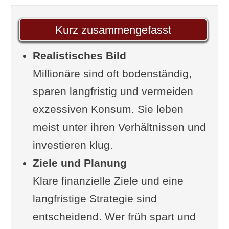
Warum „reich sein“ heute anders
aussieht
Kurz zusammengefasst
Wahrheit statt Mythos: Die
Realistisches Bild
häufigsten Klischees über
Millionäre sind oft bodenständig,
Millionäre
sparen langfristig und vermeiden
Strategien echter
exzessiven Konsum. Sie leben
Vermögensaufbauer: Was
meist unter ihren Verhältnissen und
funktioniert wirklich?
investieren klug.
Wie Millionäre denken:
Ziele und Planung
Psychologie, Mindset und
Klare finanzielle Ziele und eine
Umgang mit Risiken
langfristige Strategie sind
Vermögen aufbauen: Die 5
entscheidend. Wer früh spart und
wichtigsten Wege – mit Beispielen