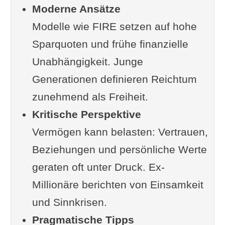
Moderne Ansätze
Ergänzung oder Frage von Ihnen?
Modelle wie FIRE setzen auf hohe
Im Zusammenhang interessant
Sparquoten und frühe finanzielle
Quellen & Studien
Unabhängigkeit. Junge
Interessante oder humorvolle
Generationen definieren Reichtum
Fakten
zunehmend als Freiheit.
Weiterlesen
Kritische Perspektive
Vermögen kann belasten: Vertrauen,
Beziehungen und persönliche Werte
geraten oft unter Druck. Ex-
Millionäre berichten von Einsamkeit
und Sinnkrisen.
Pragmatische Tipps