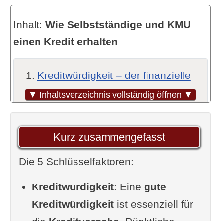
Inhalt:
Wie Selbstständige und KMU
einen Kredit erhalten
Kreditwürdigkeit – der finanzielle
Leistungsnachweis
▼ Inhaltsverzeichnis vollständig öffnen ▼
Ein überzeugender Businessplan
als Grundlage
Kurz zusammengefasst
Die richtigen Unterlagen – dein
Die 5 Schlüsselfaktoren:
Schlüssel zur Finanzierung
Alternativen zum klassischen
Kreditwürdigkeit
: Eine
gute
Bankkredit
Kreditwürdigkeit
ist essenziell für
Das Bankgespräch – Gelegenheit