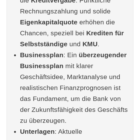
die
Kreditvergabe
. Pünktliche
zur Überzeugung
Rechnungszahlung und solide
8 kleinere Empfehlungen, um die
Eigenkapitalquote
erhöhen die
Kreditzusage als Selbstständiger
Chancen, speziell bei
Krediten für
oder KMU zu erhalten
Selbstständige
und
KMU
.
Fazit
Businessplan
: Ein
überzeugender
Ergänzung oder Frage von Ihnen?
Businessplan
mit klarer
Im Zusammenhang interessant
Geschäftsidee, Marktanalyse und
realistischen Finanzprognosen ist
das Fundament, um die Bank von
der Zukunftsfähigkeit des Geschäfts
zu überzeugen.
Unterlagen
: Aktuelle